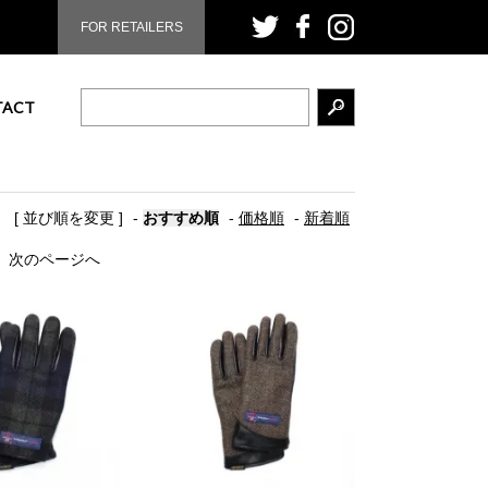
FOR RETAILERS
TACT
[ 並び順を変更 ]
-
おすすめ順
-
価格順
-
新着順
次のページへ