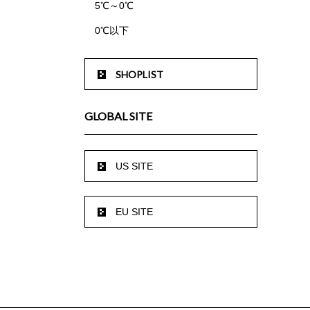
5℃～0℃
0℃以下
SHOPLIST
GLOBAL SITE
US SITE
EU SITE