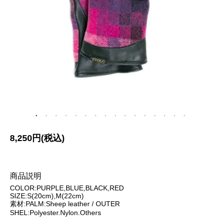
8,250円(税込)
商品説明
COLOR:PURPLE,BLUE,BLACK,RED
SIZE:S(20cm),M(22cm)
素材:PALM:Sheep leather / OUTER
SHEL:Polyester.Nylon.Others