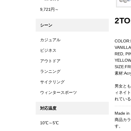
9,721円～
2TO
シーン
カジュアル
COLOR:F
VANILLA
ビジネス
RED, PI
YELLOW,
アウトドア
SIZE:FR
ランニング
素材:Acryl
サイクリング
男女とも
ウィンタースポーツ
ィネイト
れている
対応温度
Made in
商品カラ
10℃～5℃
す。