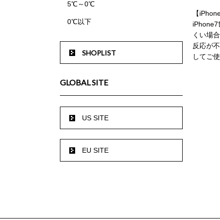
5℃～0℃
【iPho
0℃以下
iPho
くい場合
反応が不安
SHOPLIST
してご使
GLOBAL SITE
US SITE
EU SITE