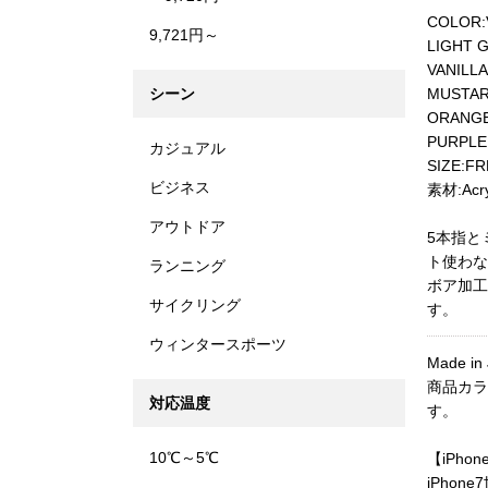
COLOR:V
9,721円～
LIGHT G
VANILLA
シーン
MUSTARD
ORANGE 
PURPLE
カジュアル
SIZE:FR
ビジネス
素材:Acryl
アウトドア
5本指と
ト使わな
ランニング
ボア加工
サイクリング
す。
ウィンタースポーツ
Made in
商品カラ
対応温度
す。
10℃～5℃
【iPho
iPho