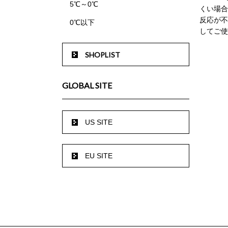
5℃～0℃
くい場合
反応が不安
0℃以下
してご使
SHOPLIST
GLOBAL SITE
US SITE
EU SITE