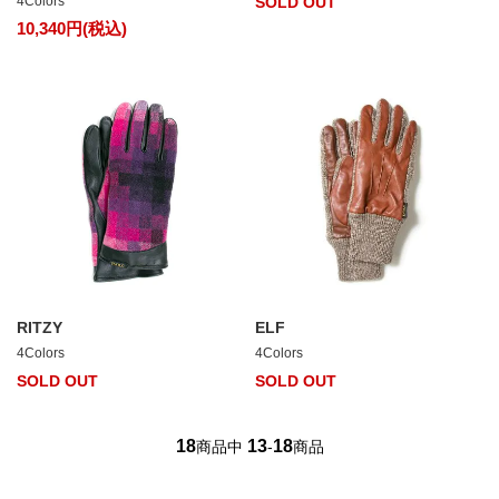
4Colors
SOLD OUT
10,340円(税込)
RITZY
ELF
4Colors
4Colors
SOLD OUT
SOLD OUT
18
13
18
商品中
-
商品